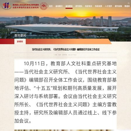
首页
基地概况
基地要闻
研究团队
科研项目
科研成果
人才培养
期刊投稿
数据库
基地要闻
首页
/
基地要闻
/
正文
基地要闻
当代社会主义研究所、《当代世界社会主义问题》编辑部召开全体工作会议
作者： 来源： 发布时间：2025-10-17 09:58
10月11日，教育部人文社科重点研究基地
——当代社会主义研究所、《当代世界社会主义
问题》编辑部召开全体工作会议，围绕教育部基
地评估、“十五五”规划和期刊高质量发展，展开
深入研讨与系统部署。会议由当代社会主义研究
所所长、《当代世界社会主义问题》主编方雷教
授主持，研究所及编辑部人员通过线上、线下参
加会议。