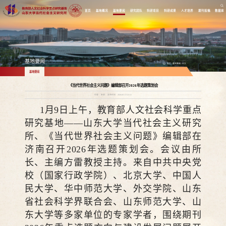
首页
基地概况
基地要闻
研究团队
科研项目
科研成果
人才培养
期刊投稿
数据库
基地要闻
首页
/
基地要闻
/
正文
基地要闻
《当代世界社会主义问题》编辑部召开2026年选题策划会
作者： 来源： 发布时间：2026-01-13 21:11
1月9日上午，教育部人文社会科学重点
研究基地——山东大学当代社会主义研究
所、《当代世界社会主义问题》编辑部在
济南召开2026年选题策划会。会议由所
长、主编方雷教授主持。来自中共中央党
校（国家行政学院）、北京大学、中国人
民大学、华中师范大学、外交学院、山东
省社会科学界联合会、山东师范大学、山
东大学等多家单位的专家学者，围绕期刊