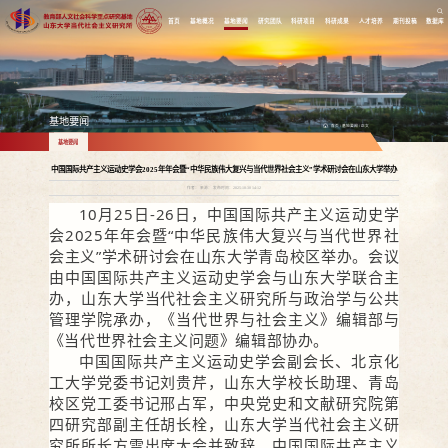
首页
基地概况
基地要闻
研究团队
科研项目
科研成果
人才培养
期刊投稿
数据库
基地要闻
首页
/
基地要闻
/
正文
基地要闻
中国国际共产主义运动史学会2025年年会暨“中华民族伟大复兴与当代世界社会主义”学术研讨会在山东大学举办
作者： 来源： 发布时间：2025-10-30 14:12
10月25日-26日，中国国际共产主义运动史学
会2025年年会暨“中华民族伟大复兴与当代世界社
会主义”学术研讨会在山东大学青岛校区举办。会议
由中国国际共产主义运动史学会与山东大学联合主
办，山东大学当代社会主义研究所与政治学与公共
管理学院承办，《当代世界与社会主义》编辑部与
《当代世界社会主义问题》编辑部协办。
中国国际共产主义运动史学会副会长、北京化
工大学党委书记刘贵芹，山东大学校长助理、青岛
校区党工委书记邢占军，中央党史和文献研究院第
四研究部副主任胡长栓，山东大学当代社会主义研
究所所长方雷出席大会并致辞。中国国际共产主义