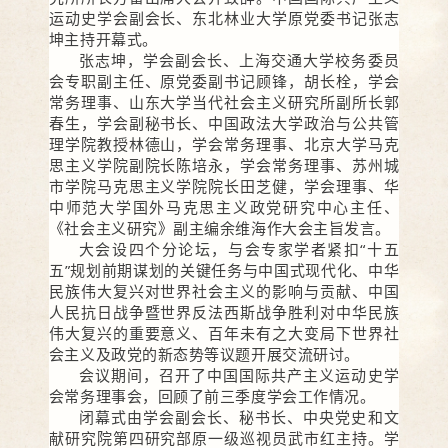
运动史学会副会长、东北林业大学原党委书记张志
坤主持开幕式。
张志坤，学会副会长、上海交通大学校务委员
会专职副主任、原党委副书记顾锋，胡长栓，学会
常务理事、山东大学当代社会主义研究所副所长郭
春生，学会副秘书长、中国政法大学政治与公共管
理学院教授林德山，学会常务理事、北京大学马克
思主义学院副院长陈培永，学会常务理事、苏州城
市学院马克思主义学院院长田芝健，学会理事、华
中师范大学国外马克思主义政党研究中心主任、
《社会主义研究》副主编余维海作大会主旨发言。
大会设四个分论坛，与会专家学者紧扣“十五
五”规划前期谋划的关键任务与中国式现代化、中华
民族伟大复兴对世界社会主义的影响与贡献、中国
人民抗日战争暨世界反法西斯战争胜利对中华民族
伟大复兴的重要意义、百年未有之大变局下世界社
会主义及政党的新态势等议题开展交流研讨。
会议期间，召开了中国国际共产主义运动史学
会常务理事会，回顾了前三季度学会工作情况。
闭幕式由学会副会长、秘书长、中央党史和文
献研究院第四研究部原一级巡视员武市红主持。学