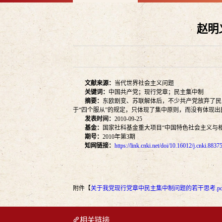
赵明
文献来源：
当代世界社会主义问题
关键词：
中国共产党；现行党章；民主集中制
摘要：
东欧剧变、苏联解体后，不少共产党放弃了民
于
“
四个服从”的规定，只体现了集中原则，而没有体现出
发表时间：
2010-09-25
基金：
国家社科基金重大项目
“
中国特色社会主义与
期号：
2010
年第
3
期
知网链接：
https://link.cnki.net/doi/10.16012/j.cnki.883
附件【
关于我党现行党章中民主集中制问题的若干思考.pd
相关链接