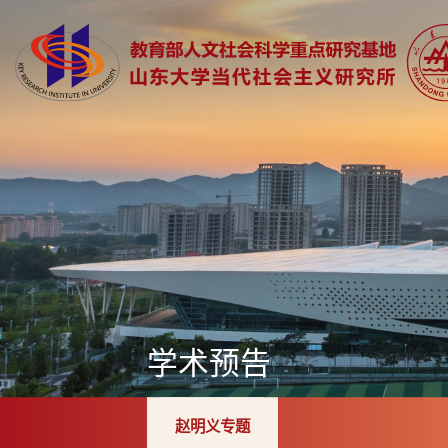
学术预告
赵明义专题