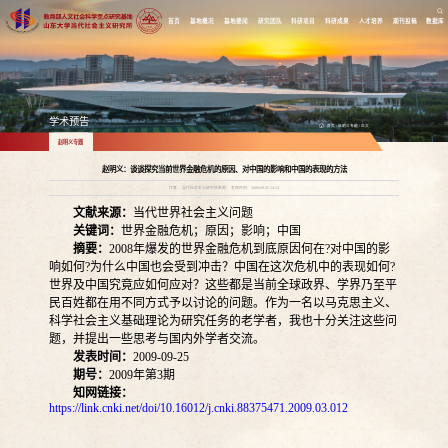
首页
基地概况
基地要闻
研究团队
科研项目
科研成果
人才培养
期刊投稿
数据库
学术预告
首页
/
赵明义专题
/
正文
赵明义专题
赵明义：谈谈探究当前世界金融危机的原因、对中国的影响和中国的表现的方法
作者： 当代社会主义研究所来源： 发布时间：2009-09-25 14:14
文献来源：
当代世界社会主义问题
关键词：
世界金融危机；原因；影响；中国
摘要：
2008
年爆发的世界金融危机到底原因何在
?
对中国的影
响如何
?
为什么中国也会受到冲击？中国在这次危机中的表现如何
?
世界及中国究竟应如何应对？这些都是当前全球政界、学界乃至平
民百姓都在用不同方式予以讨论的问题。作为一名以马克思主义、
科学社会主义基础理论为研究任务的老学者，我也十分关注这些问
题，并提出一些思考与国内外学者交流。
发表时间：
2009-09-25
期号：
2009
年第
3
期
知网链接：
https://link.cnki.net/doi/10.16012/j.cnki.88375471.2009.03.012