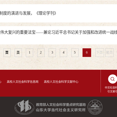
制度的演进与发展，《理论学刊》
族伟大复兴的重要法宝——兼论习近平总书记关于加强和改进统一战
首页
上页
1
2
3
4
5
6
下页
尾页
心
高校人文社会科学信息网
高校人文社会科学文献中心
中文社会
引文索